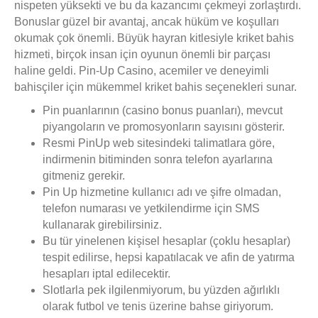
nispeten yüksekti ve bu da kazancımı çekmeyi zorlaştırdı.
Bonuslar güzel bir avantaj, ancak hüküm ve koşulları
okumak çok önemli. Büyük hayran kitlesiyle kriket bahis
hizmeti, birçok insan için oyunun önemli bir parçası
haline geldi. Pin-Up Casino, acemiler ve deneyimli
bahisçiler için mükemmel kriket bahis seçenekleri sunar.
Pin puanlarının (casino bonus puanları), mevcut
piyangoların ve promosyonların sayısını gösterir.
Resmi PinUp web sitesindeki talimatlara göre,
indirmenin bitiminden sonra telefon ayarlarına
gitmeniz gerekir.
Pin Up hizmetine kullanıcı adı ve şifre olmadan,
telefon numarası ve yetkilendirme için SMS
kullanarak girebilirsiniz.
Bu tür yinelenen kişisel hesaplar (çoklu hesaplar)
tespit edilirse, hepsi kapatılacak ve afin de yatırma
hesapları iptal edilecektir.
Slotlarla pek ilgilenmiyorum, bu yüzden ağırlıklı
olarak futbol ve tenis üzerine bahse giriyorum.