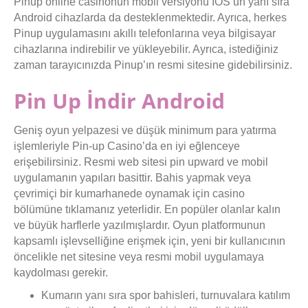
Pinup online casinonun mobil versiyonu IOS’un yanı sıra
Android cihazlarda da desteklenmektedir. Ayrıca, herkes
Pinup uygulamasını akıllı telefonlarına veya bilgisayar
cihazlarına indirebilir ve yükleyebilir. Ayrıca, istediğiniz
zaman tarayıcınızda Pinup’ın resmi sitesine gidebilirsiniz.
Pin Up İndir Android
Geniş oyun yelpazesi ve düşük minimum para yatırma
işlemleriyle Pin-up Casino’da en iyi eğlenceye
erişebilirsiniz. Resmi web sitesi pin upward ve mobil
uygulamanın yapıları basittir. Bahis yapmak veya
çevrimiçi bir kumarhanede oynamak için casino
bölümüne tıklamanız yeterlidir. En popüler olanlar kalın
ve büyük harflerle yazılmışlardır. Oyun platformunun
kapsamlı işlevselliğine erişmek için, yeni bir kullanıcının
öncelikle net sitesine veya resmi mobil uygulamaya
kaydolması gerekir.
Kumarın yanı sıra spor bahisleri, turnuvalara katılım