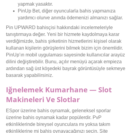
yapmak yasaktır.
PinUp Bet, diğer oyuncularla bahis yapmanıza
yardımcı olurve anında ödemenizi almanızı sağlar.
Pin UPWARD bahisçisi hakkındaki incelemeleriyle
tanıştırmaya değer. Yeni bir hizmete kaydolmaya karar
verdiğimizde, bahis şirketinin hizmetlerini kişisel olarak
kullanan kişilerin görüşlerini bilmek bizim için önemlidir.
PinUp’ın mobil uygulaması sayesinde kullanıcılar arayüz
dilini değiştirebilir. Bunu, açılır menüyü açarak empieza
ardından sağ üst köşedeki bayrak görüntüsüyle sekmeye
basarak yapabilirsiniz.
Iğnelemek Kumarhane — Slot
Makineleri Ve Slotlar
ESpor üzerine bahis oynamak, geleneksel sporlar
üzerine bahis oynamak kadar popülerdir. PvP
etkinliklerinde bireysel oyunculara mı yoksa takım
etkinliklerine mi bahis oynayacağınızı seçin. Site