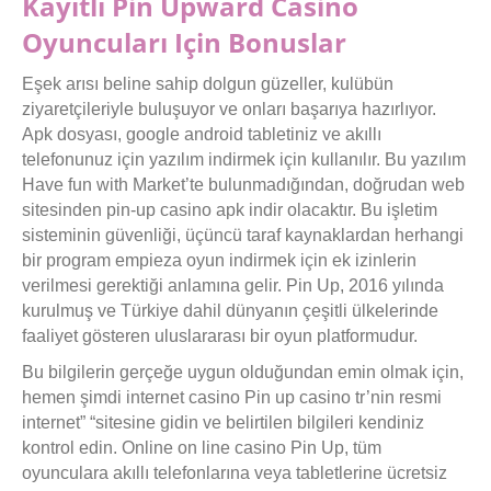
Kayıtlı Pin Upward Casino
Oyuncuları Için Bonuslar
Eşek arısı beline sahip dolgun güzeller, kulübün
ziyaretçileriyle buluşuyor ve onları başarıya hazırlıyor.
Apk dosyası, google android tabletiniz ve akıllı
telefonunuz için yazılım indirmek için kullanılır. Bu yazılım
Have fun with Market’te bulunmadığından, doğrudan web
sitesinden pin-up casino apk indir olacaktır. Bu işletim
sisteminin güvenliği, üçüncü taraf kaynaklardan herhangi
bir program empieza oyun indirmek için ek izinlerin
verilmesi gerektiği anlamına gelir. Pin Up, 2016 yılında
kurulmuş ve Türkiye dahil dünyanın çeşitli ülkelerinde
faaliyet gösteren uluslararası bir oyun platformudur.
Bu bilgilerin gerçeğe uygun olduğundan emin olmak için,
hemen şimdi internet casino Pin up casino tr’nin resmi
internet” “sitesine gidin ve belirtilen bilgileri kendiniz
kontrol edin. Online on line casino Pin Up, tüm
oyunculara akıllı telefonlarına veya tabletlerine ücretsiz