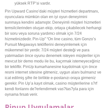
yüksek RTP’si vardır.
Pin Upward Casino’daki müşteri hizmetleri departmanı,
oyunculara mümkün olan en iyi oyun deneyimini
sunmaya kendini adamıştır. Deneyimli müşteri hizmetleri
temsilcilerinden oluşan ekip, ortaya çıkabilecek herhangi
bir soru veya soruna yardımcı olmak için 7/24
hizmetinizdedir. Pin-Up” “On line casino, tüm Gonzo’s
Pursuit Megaways tekliflerini deneyimlemek için
mükemmel bir yerdir. 7/24 müşteri desteği ve para
yatırmadan önce oyunu denemek isteyen müşteriler için
mevcut bir demo modu ile bu, kaçırmak istemeyeceğiniz
bir tekliftir. PinUp kumarhanesine kaydolmak için önce
resmi internet sitesine gitmeniz, uygun alanı bulmanız ve
icat edilmiş şifre ile birlikte e-postanızı oraya girmeniz
gerekir. Pin Up’a kayıt olmak, casino müşterilerine s?rf
kendi fonlarını de?erlendirmek vas?tas?yla para için
oynama fırsatı verir.
Pinup Uygulamalar