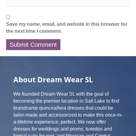
Save my name, email, and website in this browser for
the next time I comment.
About Dream Wear SL
We founded Dream Wear SL with the goal of
becoming the premier location in Salt Lake to find
brandname quinceañera dresses that could be
tailor-made and accessorized to make this once-in-
a-lifetime experience, perfect. We now offer
dresses for weddings and proms, tuxedos and
formal suits for rent, and Mexican and Central