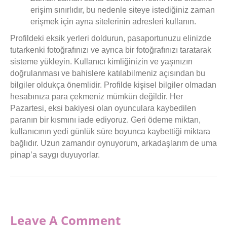
erişim sınırlıdır, bu nedenle siteye istediğiniz zaman
erişmek için ayna sitelerinin adresleri kullanın.
Profildeki eksik yerleri doldurun, pasaportunuzu elinizde
tutarkenki fotoğrafınızı ve ayrıca bir fotoğrafınızı taratarak
sisteme yükleyin. Kullanıcı kimliğinizin ve yaşınızın
doğrulanması ve bahislere katılabilmeniz açısından bu
bilgiler oldukça önemlidir. Profilde kişisel bilgiler olmadan
hesabınıza para çekmeniz mümkün değildir. Her
Pazartesi, eksi bakiyesi olan oyunculara kaybedilen
paranın bir kısmını iade ediyoruz. Geri ödeme miktarı,
kullanıcının yedi günlük süre boyunca kaybettiği miktara
bağlıdır. Uzun zamandır oynuyorum, arkadaşlarım de uma
pinap’a saygı duyuyorlar.
Leave A Comment