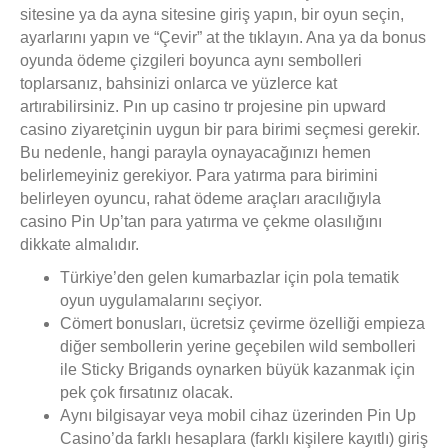
sitesine ya da ayna sitesine giriş yapın, bir oyun seçin,
ayarlarını yapın ve “Çevir” at the tıklayın. Ana ya da bonus
oyunda ödeme çizgileri boyunca aynı sembolleri
toplarsanız, bahsinizi onlarca ve yüzlerce kat
artırabilirsiniz. Pın up casino tr projesine pin upward
casino ziyaretçinin uygun bir para birimi seçmesi gerekir.
Bu nedenle, hangi parayla oynayacağınızı hemen
belirlemeyiniz gerekiyor. Para yatırma para birimini
belirleyen oyuncu, rahat ödeme araçları aracılığıyla
casino Pin Up’tan para yatırma ve çekme olasılığını
dikkate almalıdır.
Türkiye’den gelen kumarbazlar için pola tematik
oyun uygulamalarını seçiyor.
Cömert bonusları, ücretsiz çevirme özelliği empieza
diğer sembollerin yerine geçebilen wild sembolleri
ile Sticky Brigands oynarken büyük kazanmak için
pek çok fırsatınız olacak.
Aynı bilgisayar veya mobil cihaz üzerinden Pin Up
Casino’da farklı hesaplara (farklı kişilere kayıtlı) giriş