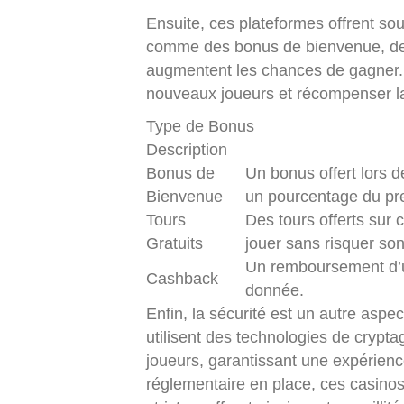
Ensuite, ces plateformes offrent so
comme des bonus de bienvenue, des t
augmentent les chances de gagner. 
nouveaux joueurs et récompenser la 
Type de Bonus
Description
Bonus de
Un bonus offert lors d
Bienvenue
un pourcentage du pr
Tours
Des tours offerts sur
Gratuits
jouer sans risquer son
Un remboursement d’u
Cashback
donnée.
Enfin, la sécurité est un autre aspe
utilisent des technologies de cryp
joueurs, garantissant une expérienc
réglementaire en place, ces casino