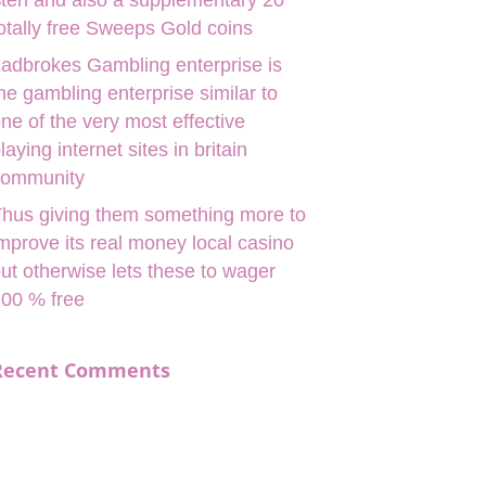
ten and also a supplementary 20
otally free Sweeps Gold coins
adbrokes Gambling enterprise is
he gambling enterprise similar to
ne of the very most effective
laying internet sites in britain
community
hus giving them something more to
mprove its real money local casino
ut otherwise lets these to wager
00 % free
Recent Comments