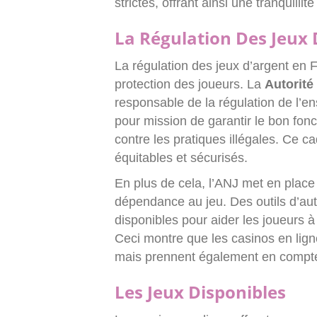
strictes, offrant ainsi une tranquillit
La Régulation Des Jeux 
La régulation des jeux d’argent en F
protection des joueurs. La
Autorité
responsable de la régulation de l’e
pour mission de garantir le bon fonc
contre les pratiques illégales. Ce c
équitables et sécurisés.
En plus de cela, l’ANJ met en plac
dépendance au jeu. Des outils d’aut
disponibles pour aider les joueurs à 
Ceci montre que les casinos en lign
mais prennent également en compte l
Les Jeux Disponibles