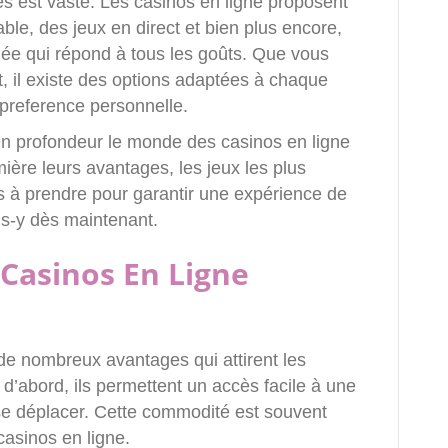
es est vaste. Les casinos en ligne proposent
ble, des jeux en direct et bien plus encore,
fiée qui répond à tous les goûts. Que vous
, il existe des options adaptées à chaque
preference personnelle.
en profondeur le monde des casinos en ligne
ière leurs avantages, les jeux les plus
ns à prendre pour garantir une expérience de
ns-y dès maintenant.
Casinos En Ligne
 de nombreux avantages qui attirent les
 d’abord, ils permettent un accès facile à une
e déplacer. Cette commodité est souvent
casinos en ligne.