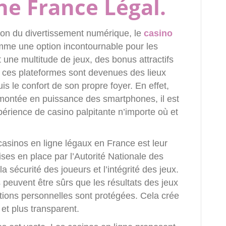
ne France Légal.
on du divertissement numérique, le
casino
me une option incontournable pour les
 une multitude de jeux, des bonus attractifs
, ces plateformes sont devenues des lieux
is le confort de son propre foyer. En effet,
a montée en puissance des smartphones, il est
érience de casino palpitante n’importe où et
asinos en ligne légaux en France est leur
ses en place par l’Autorité Nationale des
 sécurité des joueurs et l’intégrité des jeux.
 peuvent être sûrs que les résultats des jeux
ations personnelles sont protégées. Cela crée
et plus transparent.