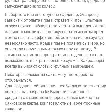
рулетка транслируется с настоящего стола, где дилер
запускает шарик по колесу.
Выбор того или иного купона (Ординар, Экспресс)
зависит и от опыта игры и стратегии игры. Опытные
игроки начали наблюдать за частотой выпадения того
или иного множителя, но такую стратегию игры вряд
можно назвать эффективной, хотя она используется
невероятно часто. Краш игры не появились вчера, но
они стали популярными только пару лет назад. В
таких слотах можно проиграть много денег, но и есть
возможность выиграть большие суммы. Хайроллеры
всегда выбирают слоты с крупным выигрышем.
Некоторые элементы сайта могут не корректно
отображаться.
Для_создания_объявления_необходимо_зарегистрир
оваться_на_baspana.kz Вывести выигранные
средства с казино можно через личный кабинет на
банковские карты, криптовалютные и электронные
кошельки.