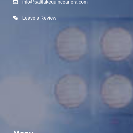
info@saltlakequinceanera.com
Leave a Review
Menu