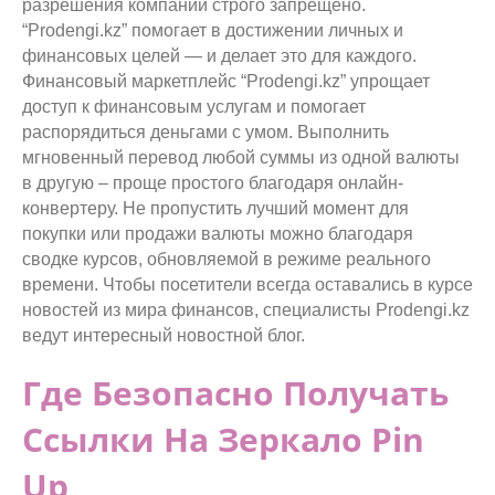
разрешения компании строго запрещено.
“Prodengi.kz” помогает в достижении личных и
финансовых целей — и делает это для каждого.
Финансовый маркетплейс “Prodengi.kz” упрощает
доступ к финансовым услугам и помогает
распорядиться деньгами с умом. Выполнить
мгновенный перевод любой суммы из одной валюты
в другую – проще простого благодаря онлайн-
конвертеру. Не пропустить лучший момент для
покупки или продажи валюты можно благодаря
сводке курсов, обновляемой в режиме реального
времени. Чтобы посетители всегда оставались в курсе
новостей из мира финансов, специалисты Prodengi.kz
ведут интересный новостной блог.
Где Безопасно Получать
Ссылки На Зеркало Pin
Up