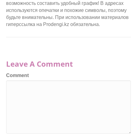
возможность составить удобный график! В адресах
используются опечатки и похожие символы, поэтому
будьте внимательны. При использовании материалов
гиперссылка на Prodengi.kz обязательна.
Leave A Comment
Comment