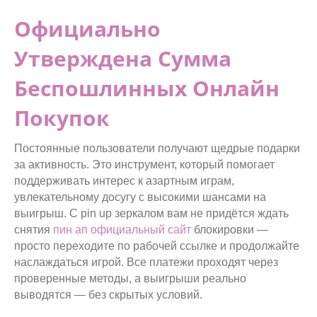
Официально
Утверждена Сумма
Беспошлинных Онлайн
Покупок
Постоянные пользователи получают щедрые подарки
за активность. Это инструмент, который помогает
поддерживать интерес к азартным играм,
увлекательному досугу с высокими шансами на
выигрыш. С pin up зеркалом вам не придётся ждать
снятия
пин ап официальный сайт
блокировки —
просто переходите по рабочей ссылке и продолжайте
наслаждаться игрой. Все платежи проходят через
проверенные методы, а выигрыши реально
выводятся — без скрытых условий.