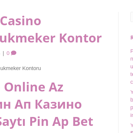
 Casino
Bukmeker Kontor
P
4
|
0
n
u
Bukmeker Kontoru
t
 Online Az
c
Y
ин Ап Казино
b
p
i
aytı Pin Ap Bet
Y