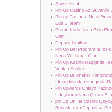
Şəxsi Hesab
Pin Up Casino Az Güvenilir
Pin-up Casino-a Necə Əman
Edə Bilərəm?
Promo Kodu Necə Əldə Et
Olar?
Depozit Limitləri
Pin Up Bet Proqramını Ios-d
Necə Yükləmək Olar
Pin Up Kazino Haqqında Tez
Verilən Suallar
Pin Up Bukmeker Kontorun
Idman Mərcləri Haqqında Rə
Pin Upwards Onlayn Kazino
Uduşlarımı Necə Çıxara Bil
pin Up Online Casino Qeydi
Bonusları Və Depozitsiz Pul