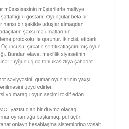
ar müəssisəsinin müştərilərlə maliyyə
ffaflığını göstərir. Oyunçular belə bir
r hansı bir şəkildə uduşlar almaqdan
ifadəçilərin şəxsi məlumatlarının
əmə protokolu ilə qorunur. İkincisi, etibarlı
 Üçüncüsü, şirkətin sertifikatlaşdırılmış oyun
ğı. Bundan əlavə, məxfilik siyasətinin
nə” “uyğunluq da təhlükəsizliyə şəhadət
ət səviyyəsini, qumar oyunlarının yaxşı
ənilməsini qeyd edirlər.
ysi və maraqlı oyun seçimi təklif edən
EMO” yazısı olan bir düymə olacaq.
qumar oynamağa başlamaq, pul üçün
rahat onlayn hesablaşma sistemlərinə vəsait