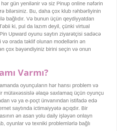
 hər gün yenilənir və siz Pinup online nəfərin
rə bilərsiniz. Bu, daha çox klub rəhbərliyinin
ilə bağlıdır. Və bunun üçün qeydiyyatdan
bii ki, pul da lazım deyil, çünki virtual
z Pin Upward oyunu saytın ziyarətçisi sadəcə
 və orada təklif olunan modellərin ən
ən çox bəyəndiyiniz birini seçin və onun
ramı Varmı?
r zamanda oyunçuların hər hansı problem və
 Bir mütəxəssislə əlaqə saxlamaq üçün oyunçu
dan və ya e-poçt ünvanından istifadə edə
rnet saytında ictimaiyyətə açıqdır. Bir
sının ən asan yolu daily işləyən onlayn
, oyunlar və texniki problemlərlə bağlı