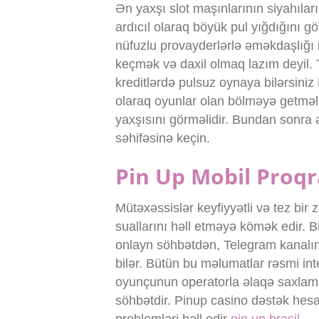
Ən yaxşı slot maşınlarının siyahıları
ardıcıl olaraq böyük pul yığdığını gö
nüfuzlu provayderlərlə əməkdaşlığı 
keçmək və daxil olmaq lazım deyil. Tə
kreditlərdə pulsuz oynaya bilərsini
olaraq oyunlar olan bölməyə getməli
yaxşısını görməlidir. Bundan sonra 
səhifəsinə keçin.
Pin Up Mobil Proq
Mütəxəssislər keyfiyyətli və tez bi
suallarını həll etməyə kömək edir.
onlayn söhbətdən, Telegram kanalın
bilər. Bütün bu məlumatlar rəsmi inte
oyunçunun operatorla əlaqə saxlama
söhbətdir. Pinup casino dəstək hesab