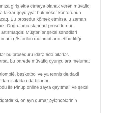
ınıza giriş əldə etməyə olanak verən müvafiq
tdə təkrar qeydiyyat bukmeker kontorunun
acaq. Bu prosedur kömək etmirsə, u zaman
ız. Doğrulama standart prosedurdur,
 artırmaqdır. Müştərilər şəxsi sənədləri
manı göstərilən məlumatların etibarlılığı
ər bu proseduru idarə edə bilərlər.
arsa, bu barədə müvafiq oyunçulara məlumat
ompié, ​​basketbol və ya tennis də daxil
dən istifadə edə bilərlər.
u ilə Pinup online sayta qayıtmalı və şəxsi
dətdir ki, onlayn qumar əyləncələrinin