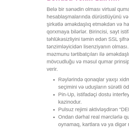
Belə bir sənədin olması virtual qum
hesablaşmalarında dürüstlüyünü və şə
şirkətlə əməkdaşlıq etməkdən və hə
qorxmaya bilərlər. Birincisi, sayt ist
təhlükəsizliyini təmin edən SSL şifrəl
tənzimləyicidən lisenziyanın olması.
məzmunu tərtibatçıları ilə əməkdaşlı
mövcudluğu və məsul qumar prinsipi
verir.
Rəylərində qonaqlar yaxşı xidm
seçimini və uduşların sürətli öd
Pin-Up, istifadəçi dostu interfe
kazinodur.
Pulsuz rejimi aktivləşdirən “D
Ondan dərhal real mərclərlə 
oynamaq, kartlara və ya digər 