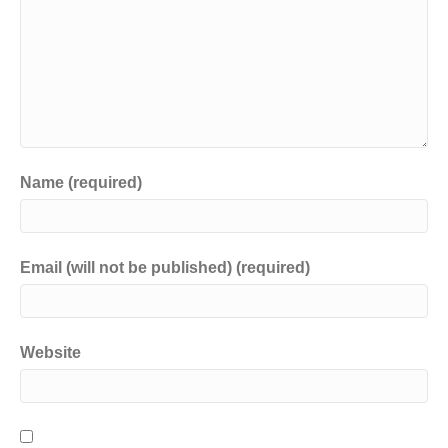
Name (required)
Email (will not be published) (required)
Website