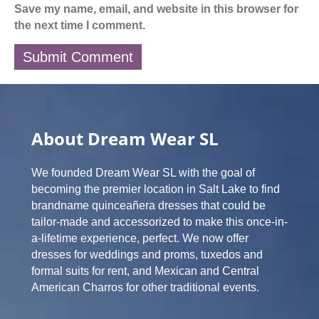
Save my name, email, and website in this browser for
the next time I comment.
About Dream Wear SL
We founded Dream Wear SL with the goal of
becoming the premier location in Salt Lake to find
brandname quinceañera dresses that could be
tailor-made and accessorized to make this once-in-
a-lifetime experience, perfect. We now offer
dresses for weddings and proms, tuxedos and
formal suits for rent, and Mexican and Central
American Charros for other traditional events.