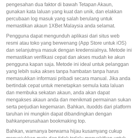
pengesahan dua faktor di bawah Tetapan Akaun,
gunakan kata laluan yang kuat dan unik, dan elakkan
percubaan log masuk yang salah berulang untuk
memastikan akaun 1XBet Malaysia anda selamat.
Pengguna dapat mengunduh aplikasi dari situs web
resmi atau toko yang berwenang (App Store untuk iOS)
dan selanjutnya masuk dengan kredensialnya. Metode ini
memastikan verifikasi cepat dan akses mudah ke akun
pengguna kapan saja. Metode ini ideal untuk pelanggan
yang lebih suka akses tanpa hambatan tanpa harus
memasukkan informasi pribadi secara manual. Jika anda
bertindak cepat untuk menetapkan semula kata laluan
dan membuka sekatan akaun, anda akan dapat
mengakses akaun anda dan menikmati permainan sukan
serta perjudian kegemaran. Bahkan, ituodds dari platform
taruhan ini mungkin dapat dibandingkan dengan
bahkanperusahaan bookmaking top.
Bahkan, warnanya berwarna hijau kusamyang cukup