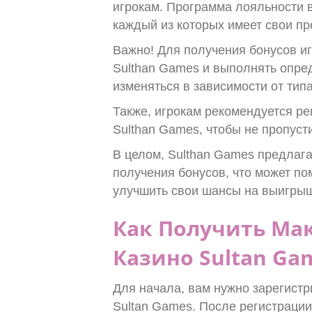
игрокам. Программа лояльности в
каждый из которых имеет свои п
Важно! Для получения бонусов иг
Sulthan Games и выполнять опре
изменяться в зависимости от типа
Также, игрокам рекомендуется ре
Sulthan Games, чтобы не пропуст
В целом, Sulthan Games предлаг
получения бонусов, что может по
улучшить свои шансы на выигры
Как Получить Ма
Казино Sultan Ga
Для начала, вам нужно зарегист
Sultan Games. После регистрации