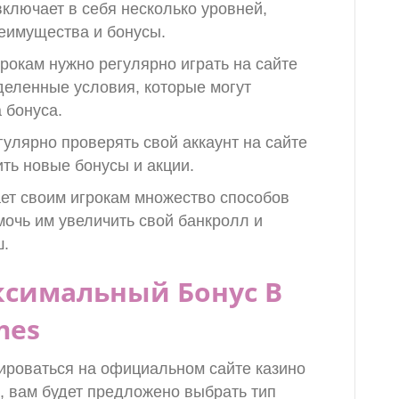
ключает в себя несколько уровней,
реимущества и бонусы.
рокам нужно регулярно играть на сайте
деленные условия, которые могут
 бонуса.
гулярно проверять свой аккаунт на сайте
ить новые бонусы и акции.
ает своим игрокам множество способов
мочь им увеличить свой банкролл и
ш.
ксимальный Бонус В
mes
рироваться на официальном сайте казино
, вам будет предложено выбрать тип