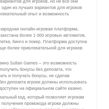
вариантов для игроков, но не все они
о один из лучших вариантов для игроков
влекательный опыт и возможность
ународная онлайн-игровая платформа,
азахстана более 1 000 игровых автоматов,
улетка, бинго и покер. Платформа доступна
 еще более привлекательной для игроков
зино Sultan Games – это возможность
получить бонусы без депозита, что
рать и получать бонусы, не сделав
без депозита игроки должны использовать
доступен на официальном сайте казино.
кальный код, который позволяет игрокам
ля получения промокода игроки должны