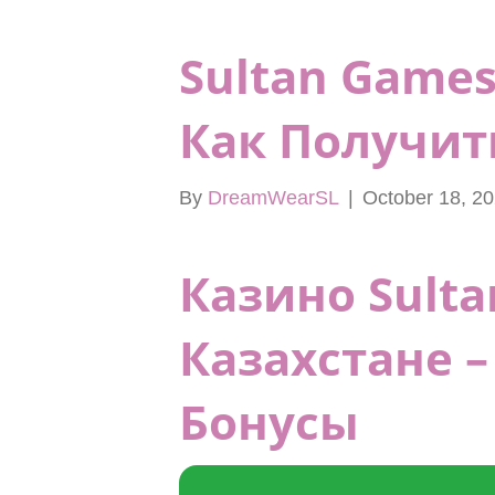
Sultan Games
Как Получит
By
DreamWearSL
|
October 18, 2
Казино Sulta
Казахстане 
Бонусы