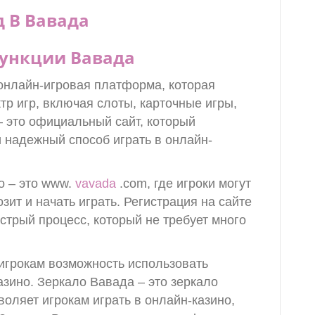
д В Вавада
ункции Вавада
 онлайн-игровая платформа, которая
тр игр, включая слоты, карточные игры,
 – это официальный сайт, который
 надежный способ играть в онлайн-
о – это www.
vavada
.com, где игроки могут
зит и начать играть. Регистрация на сайте
ыстрый процесс, который не требует много
 игрокам возможность использовать
азино. Зеркало Вавада – это зеркало
воляет игрокам играть в онлайн-казино,