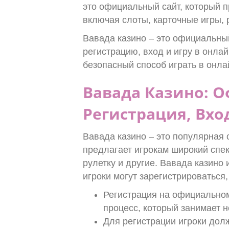
это официальный сайт, который п
включая слоты, карточные игры, р
Вавада казино – это официальный
регистрацию, вход и игру в онла
безопасный способ играть в онла
Вавада Казино: 
Регистрация, Вход
Вавада казино – это популярная
предлагает игрокам широкий спек
рулетку и другие. Вавада казино
игроки могут зарегистрироваться,
Регистрация на официальном
процесс, который занимает н
Для регистрации игроки дол