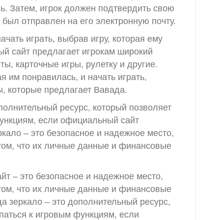
ь. Затем, игрок должен подтвердить свою
й был отправлен на его электронную почту.
ачать играть, выбрав игру, которая ему
й сайт предлагает игрокам широкий
ты, карточные игры, рулетку и другие.
ая им понравилась, и начать играть,
ы, которые предлагает Вавада.
полнительный ресурс, который позволяет
функциям, если официальный сайт
кало – это безопасное и надежное место,
 том, что их личные данные и финансовые
т – это безопасное и надежное место,
 том, что их личные данные и финансовые
а зеркало – это дополнительный ресурс,
паться к игровым функциям, если