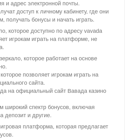
я и адрес электронной почты.
лучат доступ к личному кабинету, где они
м, получать бонусы и начать играть.
ло, которое доступно по адресу vavada
яет игрокам играть на платформе, не
а.
зеркало, которое работает на основе
но.
 которое позволяет игрокам играть на
циального сайта.
ода на официальный сайт Вавада казино
м широкий спектр бонусов, включая
а депозит и другие.
-игровая платформа, которая предлагает
усов.