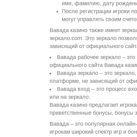
имя, фамилию, дату рождени
После регистрации игроки по
могут управлять своим счето
Вавада казино также имеет зерка
зеркало.com. Это зеркало позвол
зависящий от официального сайт
Вавада рабочее зеркало – это 
официального сайта Вавада кази
Вавада зеркало – это зеркало,
платформе, не зависящий от офи
Вавада вход – это процесс вх
или на зеркало.
Вавада казино предлагает игрока
приветственные бонусы, бонусы з
Вавада – это популярная онлайн
игрокам широкий спектр игр и бон