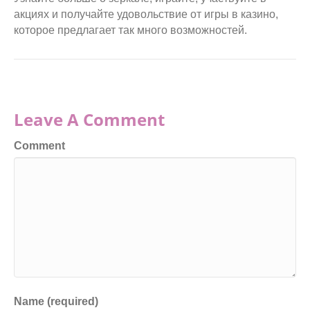
акциях и получайте удовольствие от игры в казино,
которое предлагает так много возможностей.
Leave A Comment
Comment
Name (required)