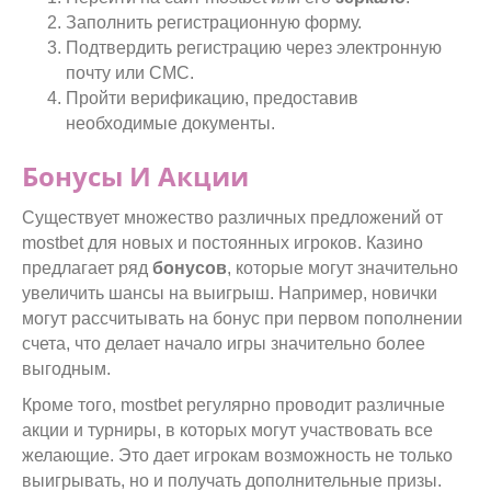
Заполнить регистрационную форму.
Подтвердить регистрацию через электронную
почту или СМС.
Пройти верификацию, предоставив
необходимые документы.
Бонусы И Акции
Существует множество различных предложений от
mostbet для новых и постоянных игроков. Казино
предлагает ряд
бонусов
, которые могут значительно
увеличить шансы на выигрыш. Например, новички
могут рассчитывать на бонус при первом пополнении
счета, что делает начало игры значительно более
выгодным.
Кроме того, mostbet регулярно проводит различные
акции и турниры, в которых могут участвовать все
желающие. Это дает игрокам возможность не только
выигрывать, но и получать дополнительные призы.