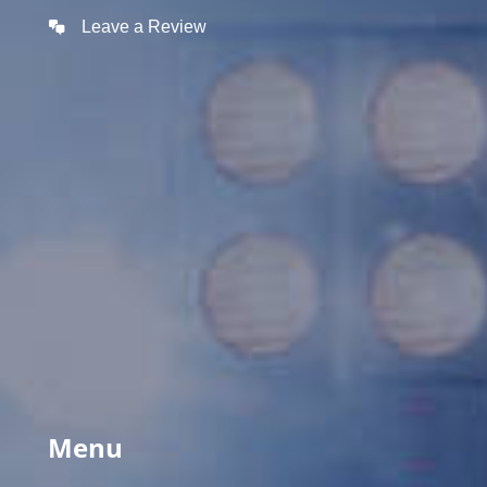
Leave a Review
Menu