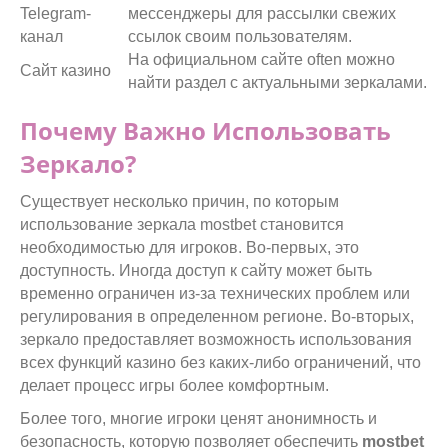
Telegram-
мессенджеры для рассылки свежих
канал
ссылок своим пользователям.
На официальном сайте often можно
Сайт казино
найти раздел с актуальными зеркалами.
Почему Важно Использовать
Зеркало?
Существует несколько причин, по которым
использование зеркала mostbet становится
необходимостью для игроков. Во-первых, это
доступность. Иногда доступ к сайту может быть
временно ограничен из-за технических проблем или
регулирования в определенном регионе. Во-вторых,
зеркало предоставляет возможность использования
всех функций казино без каких-либо ограничений, что
делает процесс игры более комфортным.
Более того, многие игроки ценят анонимность и
безопасность, которую позволяет обеспечить
mostbet