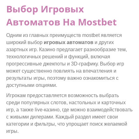
Выбор Игровых
Автоматов На Mostbet
Одним из главных преимуществ mostbet является
широкий выбор
игровых автоматов
и других
азартных игр. Казино предлагает разнообразие тем,
технологичных решений и функций, включая
прогрессивные джекпоты и 3D-графику. Выбор игр
может существенно повлиять на впечатления и
результаты игры, поэтому важно ознакомиться с
доступными опциями.
Игрокам предоставляется возможность выбрать
среди популярных слотов, настольных и карточных
игр, а также live-казино, где можно взаимодействовать
с живыми дилерами. Каждый раздел имеет свои
категории и фильтры, что упрощает поиск желаемой
игры.