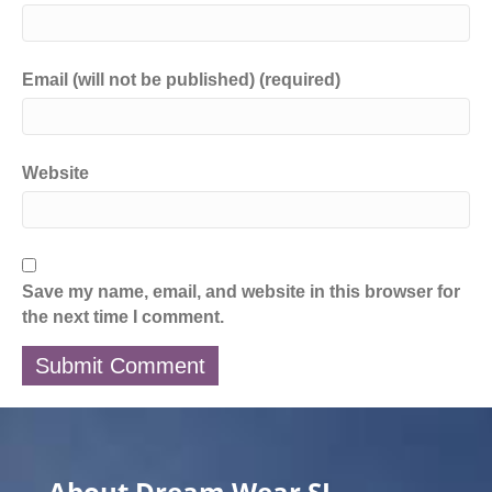
Email (will not be published) (required)
Website
Save my name, email, and website in this browser for
the next time I comment.
About Dream Wear SL