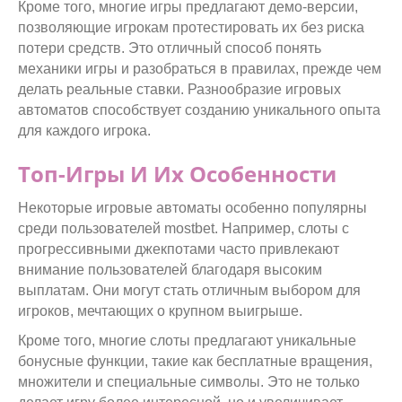
Кроме того, многие игры предлагают демо-версии,
позволяющие игрокам протестировать их без риска
потери средств. Это отличный способ понять
механики игры и разобраться в правилах, прежде чем
делать реальные ставки. Разнообразие игровых
автоматов способствует созданию уникального опыта
для каждого игрока.
Топ-Игры И Их Особенности
Некоторые игровые автоматы особенно популярны
среди пользователей mostbet. Например, слоты с
прогрессивными джекпотами часто привлекают
внимание пользователей благодаря высоким
выплатам. Они могут стать отличным выбором для
игроков, мечтающих о крупном выигрыше.
Кроме того, многие слоты предлагают уникальные
бонусные функции, такие как бесплатные вращения,
множители и специальные символы. Это не только