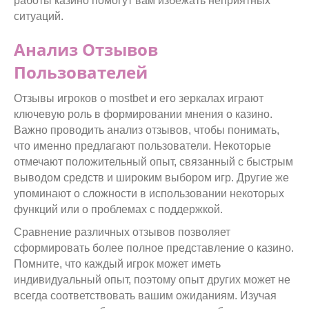
работы казино помогут вам избежать неприятных
ситуаций.
Анализ Отзывов
Пользователей
Отзывы игроков о mostbet и его зеркалах играют
ключевую роль в формировании мнения о казино.
Важно проводить анализ отзывов, чтобы понимать,
что именно предлагают пользователи. Некоторые
отмечают положительный опыт, связанный с быстрым
выводом средств и широким выбором игр. Другие же
упоминают о сложности в использовании некоторых
функций или о проблемах с поддержкой.
Сравнение различных отзывов позволяет
сформировать более полное представление о казино.
Помните, что каждый игрок может иметь
индивидуальный опыт, поэтому опыт других может не
всегда соответствовать вашим ожиданиям. Изучая