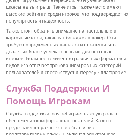
делает игру более интересной, но и увеличивает
шансы на выигрыш. Такие игры также часто имеют
высокие рейтинги среди игроков, что подтверждает их
популярность и надежность.
Также стоит обратить внимание на настольные и
карточные игры, такие как блэкджек и покер. Они
требуют определенных навыков и стратегии, что
делает их более увлекательными для опытных
игроков. Большое количество различных форматов и
видов игр отвечает требованиям разных категорий
пользователей и способствует интересу к платформе.
Служба Поддержки И
Помощь Игрокам
Служба поддержки mostbet играет важную роль в
обеспечении комфорта пользователей. Казино
предоставляет разные способы связи с
представителями службы, включая электронную