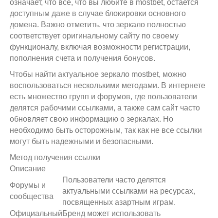
означает, что все, что вы любите в mostbet, остается
доступным даже в случае блокировки основного
домена. Важно отметить, что зеркало полностью
соответствует оригинальному сайту по своему
функционалу, включая возможности регистрации,
пополнения счета и получения бонусов.
Чтобы найти актуальное зеркало mostbet, можно
воспользоваться несколькими методами. В интернете
есть множество групп и форумов, где пользователи
делятся рабочими ссылками, а также сам сайт часто
обновляет свою информацию о зеркалах. Но
необходимо быть осторожным, так как не все ссылки
могут быть надежными и безопасными.
Метод получения ссылки
Описание
Пользователи часто делятся
Форумы и
актуальными ссылками на ресурсах,
сообщества
посвященных азартным играм.
Официальный
Бренд может использовать