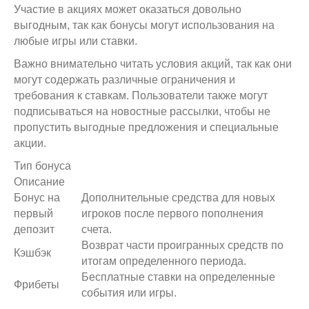
Участие в акциях может оказаться довольно
выгодным, так как бонусы могут использования на
любые игры или ставки.
Важно внимательно читать условия акций, так как они
могут содержать различные ограничения и
требования к ставкам. Пользователи также могут
подписываться на новостные рассылки, чтобы не
пропустить выгодные предложения и специальные
акции.
Тип бонуса
Описание
Бонус на
Дополнительные средства для новых
первый
игроков после первого пополнения
депозит
счета.
Возврат части проигранных средств по
Кэшбэк
итогам определенного периода.
Бесплатные ставки на определенные
Фрибеты
события или игры.