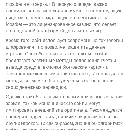
mostbet и его зеркал. В первую очередь, важно
понимать, что казино должно иметь соответствующую
лицензию, подтверждающую его легитимность.
Mostbet — это лицензированное казино, что делает
его надежной платформой для азартных игр.
Кроме того, сайт использует современные технологии
шифрования, что позволяет защитить данные
игроков. Способы оплаты также важны: mostbet
предлагает различные методы пополнения счета и
вывода средств, включая банковские карточки,
электронные кошельки и криптовалюту. Используя эти
методы, вы можете быть уверены в безопасности
своих денежных переводов.
Однако стоит быть внимательным при использовании
зеркал, так как мошеннические сайты могут
имитировать внешний вид оригинала. Рекомендуется
проверять адрес сайта, наличие лицензии и отзывы
других игроков. Таким образом, знания об алгоритмах