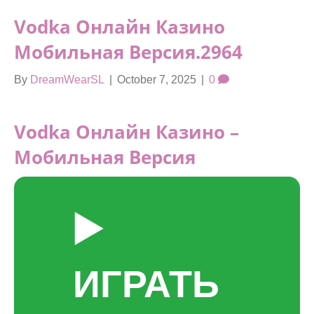
Vodka Онлайн Казино
Мобильная Версия.2964
By
DreamWearSL
|
October 7, 2025
|
0
Vodka Онлайн Казино –
Мобильная Версия
▶️
ИГРАТЬ