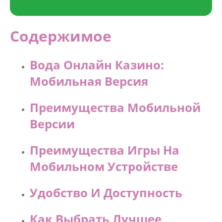
Содержимое
Вода Онлайн Казино:
Мобильная Версия
Преимущества Мобильной
Версии
Преимущества Игры На
Мобильном Устройстве
Удобство И Доступность
Как Выбрать Лучшее