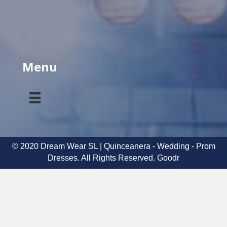
Menu
© 2020 Dream Wear SL | Quinceanera - Wedding - Prom
Dresses. All Rights Reserved.
Goodr