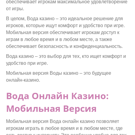
обеспечивает игрокам максимальное удовлетворение
от игры.
В целом, Вода казино – это идеальное решение для
игроков, которые ищут комфорт и удобство при игре.
Мобильная версия обеспечивает игрокам доступ к
играм в любое время и в любом месте, а также
обеспечивает безопасность и конфиденциальность.
Вода казино – это выбор для тех, кто ищет комфорт и
удобство при игре.
Мобильная версия Воды казино – это будущее
онлайн-казино.
Вода Онлайн Казино:
Мобильная Версия
Мобильная версия Вода онлайн казино позволяет
игрокам играть в любое время и в любом месте, где