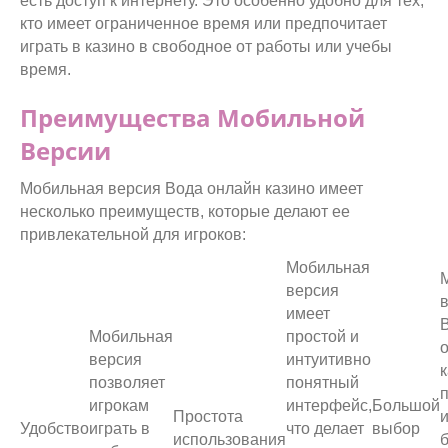
есть доступ к интернету. Это особенно удобно для тех,
кто имеет ограниченное время или предпочитает
играть в казино в свободное от работы или учебы
время.
Преимущества Мобильной
Версии
Мобильная версия Вода онлайн казино имеет
несколько преимуществ, которые делают ее
привлекательной для игроков:
Мобильная
версия
имеет
Мобильная
простой и
версия
интуитивно
позволяет
понятный
игрокам
интерфейс,
Большой
Простота
Удобство
играть в
что делает
выбор
использования