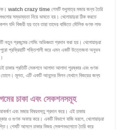
যাক।
watch crazy time
গেমটি শুধুমাত্র মজার জন্য তৈরি
সেগুলোর সম্ভাব্যতা নিয়ে ভাবতে হয়। খেলোয়াড়রা ঠিক করতে
শন যদি বিজয়ী হয় তবে তারা তাদের বাজিতে মৌলিক গুণক লাভ
 নতুন প্রজন্মের গেমিং অভিজ্ঞতা প্রদান করা হয়। খেলোয়াড়রা
ুরো প্রক্রিয়াটি শক্তিশালী করে এমন একটি উত্তেজনা অনুভব
ে।
 এই চাকার প্রতিটি সেকশনে আলাদা আলাদা পুরষ্কার এবং গুণক
ে তোলে। মূলত, এটি একটি আনন্দের মিলন যেখানে বিজয়ের জন্য
র চাকা এবং সেকশনসমূহ
 আকর্ষণ এবং মজার বিষয়বস্তু প্রদান করে। এই চাকার
স্কার ও গুণক অফার করে। একটি বিভাগে বাজি ধরলে, খেলোয়াড়রা
াপ্তি। গেমটি আসলে চাকার বিজয় সেকশনগুলোতে তৈরি করে