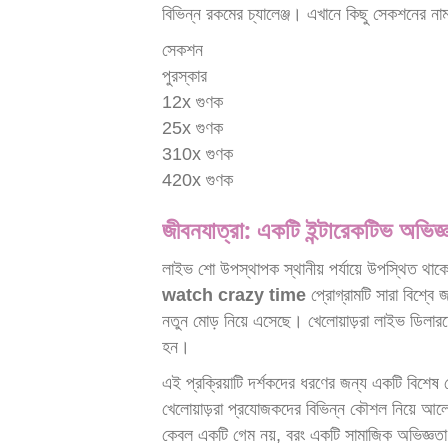
বিভিন্ন রকমের চ্যালেঞ্জ। এখানে কিছু সেকশনের নাম
সেকশন
পুরস্কার
1
2x গুণক
2
5x গুণক
3
10x গুণক
4
20x গুণক
জীবনযাত্রা: একটি ইন্টারেকটিভ অভিজ্
লাইভ শো উপস্থাপক স্থানীয় পর্যায়ে উপস্থিত থাক
watch crazy time
প্রোগ্রামটি সারা বিশ্বে 
নতুন মোড় নিয়ে এসেছে। খেলোয়াড়রা লাইভ ডিলারদ
হন।
এই প্রক্রিয়াটি দর্শকদের ধরণের জন্য একটি বিশেষ
খেলোয়াড়রা প্রযোজকদের বিভিন্ন কৌশল নিয়ে আল
কেবল একটি গেম নয়, বরং একটি সামাজিক অভিজ্ঞত