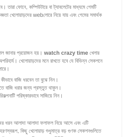
। তারা ফোনে, কম্পিউটারে বা ট্যাবলেটের মাধ্যমে গেমটি
্ঞতা খেলোয়াড়দের webলোরে নিয়ে যায় এবং গেমের সমার্থক
ৌশল জানার প্রয়োজন হয়।
watch crazy time
খেলার
রা অপরিহার্য। খেলোয়াড়দের মনে রাখতে হবে যে বিভিন্ন সেকশনে
পারে।
কীভাবে বাজি ধরবেন তা বুঝে নিন।
ে বাজি ধরার জন্য প্রস্তুত থাকুন।
কল্পনাটি পরিষ্কারভাবে সাজিয়ে নিন।
 বাজির ধরন আলাদা আলাদা ফলাফল নিয়ে আসে এবং এটি
রণস্বরূপ, কিছু খেলোয়াড় শুধুমাত্র বড় গুণক সেকশনগুলিতে