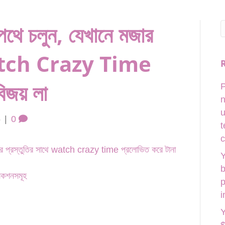
পথে চলুন, যেখানে মজার
 Watch Crazy Time
িজয় লা
P
n
u
5
|
0
t
c
জার প্রস্তুতির সাথে watch crazy time প্রলোভিত করে টানা
Y
b
েকশনসমূহ
p
i
Y