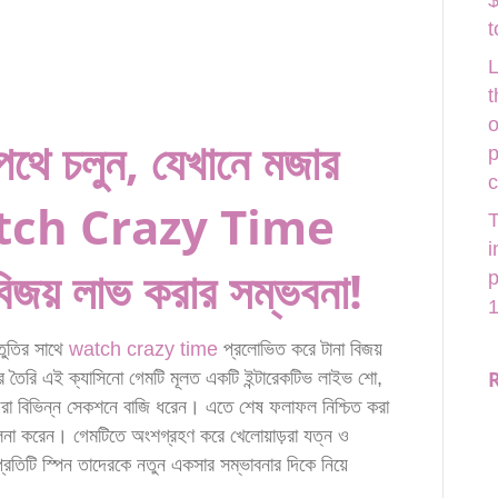
$
t
L
t
o
পথে চলুন, যেখানে মজার
p
 Watch Crazy Time
T
i
িজয় লাভ করার সম্ভবনা!
p
1
তুতির সাথে
watch crazy time
প্রলোভিত করে টানা বিজয়
 তৈরি এই ক্যাসিনো গেমটি মূলত একটি ইন্টারেকটিভ লাইভ শো,
ড়রা বিভিন্ন সেকশনে বাজি ধরেন। এতে শেষ ফলাফল নিশ্চিত করা
চালনা করেন। গেমটিতে অংশগ্রহণ করে খেলোয়াড়রা যত্ন ও
রতিটি স্পিন তাদেরকে নতুন একসার সম্ভাবনার দিকে নিয়ে