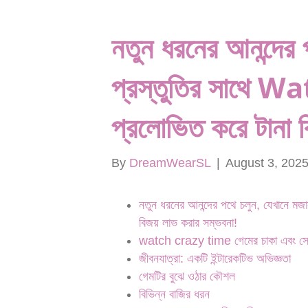
নতুন ধরনের আনন্দের 
প্রস্তুতির সাথে
প্রলোভিত করে টানা ব
By
DreamWearSL
|
August 3, 202
নতুন ধরনের আনন্দের পথে চলুন, যেখানে ম
বিজয় লাভ করার সম্ভবনা!
watch crazy time গেমের চাকা এবং স
জীবনযাত্রা: একটি ইন্টারেকটিভ অভিজ্ঞতা
গেমটির বুঝে ওঠার কৌশল
বিভিন্ন বাজির ধরন