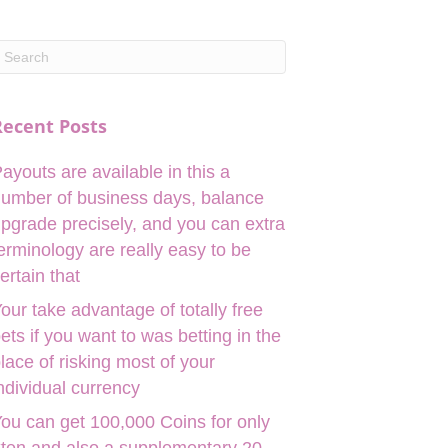
Recent Posts
ayouts are available in this a
umber of business days, balance
pgrade precisely, and you can extra
erminology are really easy to be
ertain that
our take advantage of totally free
ets if you want to was betting in the
lace of risking most of your
ndividual currency
ou can get 100,000 Coins for only