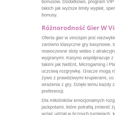
bonusów. Dodatkowo, program VIP o
takich jak wyższe limity wypłat, sp
bonusy.
Różnorodność Gier W Vi
Oferta gier w vincispin jest niezwy
zarówno klasyczne gry kasynowe, taki
nowoczesne sloty wideo z atrakcyj
wygranymi. Kasyno współpracuje z
takimi jak NetEnt, Microgaming i Pl
uczciwą rozgrywkę. Gracze mogą ró
żywo z prawdziwymi krupierami, co 
wrażenia z gry. Dzięki temu każdy z
preferencji.
Dla miłośników emocjonalnych rozgry
jackpotami, które potrafią zmienić 
wziąć udział w licznych turniejach, 