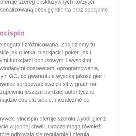
feruje szereg ekskluzywnych korzyści,
ersonalizowaną obsługę klienta oraz specjalne
ncispin
kle bogata i zróżnicowana. Znajdziemy tu
e jak ruletka, blackjack i poker, jak i
nymi funkcjami bonusowymi i wysokimi
 wiodącymi dostawcami oprogramowania,
ay’n GO, co gwarantuje wysoką jakość gier i
wnież spróbować swoich sił w grach na
zapewnia jeszcze bardziej autentyczne
najdzie coś dla siebie, niezależnie od
wek, vincispin oferuje szeroki wybór gier z
życie w jednej chwili. Gracze mogą również
które odbywają się regularnie i oferują