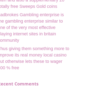
ten and also a supplementary 20
otally free Sweeps Gold coins
adbrokes Gambling enterprise is
he gambling enterprise similar to
ne of the very most effective
laying internet sites in britain
community
hus giving them something more to
mprove its real money local casino
ut otherwise lets these to wager
00 % free
Recent Comments