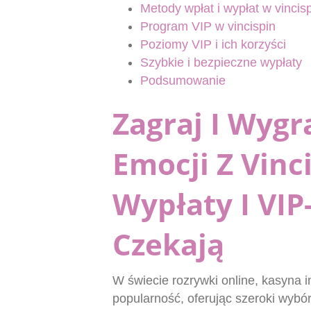
Metody wpłat i wypłat w vincis
Program VIP w vincispin
Poziomy VIP i ich korzyści
Szybkie i bezpieczne wypłaty
Podsumowanie
Zagraj I Wygra
Emocji Z Vinc
Wypłaty I VI
Czekają
W świecie rozrywki online, kasyna 
popularność, oferując szeroki wybó