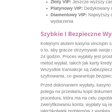
Złoty VIP:
Jeszcze wyższy cas
Platynowy VIP:
Dedykowany m
Diamentowy VIP:
Najwyższy c
wydarzenia
Szybkie I Bezpieczne Wy
Kolejnym atutem kasyna vincispin s
o to, aby gracze otrzymywali swoje
24 godzin. Proces wypłaty jest prost
metod wypłat, takich jak karty kredy
Wszystkie transakcje są zabezpiec
szyfrowania, co gwarantuje bezpie
Przed dokonaniem wypłaty, kasyno
polega na przesłaniu kopii dokume
procedura, która ma na celu zapobi
zweryfikowaniu konta, wypłaty są 
jakichkolwiek problemów z wypłatą